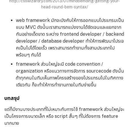
http://csswizardry.com/2013/01/mindbemding-getting-your-
head-round-bem-syntax/
web framework มักจะบังคับให้การออกแบบโปรแกรมเป็น
แบบ MVC ดังน้้นเราสามารถแบ่งงานได้ชัดเจนและแยกจาก
กันอย่างเด็ดขาด ระหว่าง frontend developer / backend
developer / database developer ทำให้การพัฒนาโปรเจ
คเป็นไปได้โดยเร็ว เพราะสามารถทำงานทั้งสามประเภทไป
พร้อมๆ กันได้
framework ส่วนใหญ่จะมี code convention /
organization หรือแนวทางการจัดการ sourcecode ดังนั้น
ถ้าทุกคนในทีมเห็นภาพโครงสร้างของโปรแกรมไปในทิศทาง
เดียวกัน ก็จะทำให้การทำงานภายในทีมง่ายขึ้น
บทสรุป
แต่ก็มีงานบางประเภทที่ไม่เหมาะกับการใช้ framework ส่วนใหญ่จะ
เป็นโครงการขนาดเล็ก หรือ script สั้นๆ ที่ไม่ต้องการ feature
มากมาย