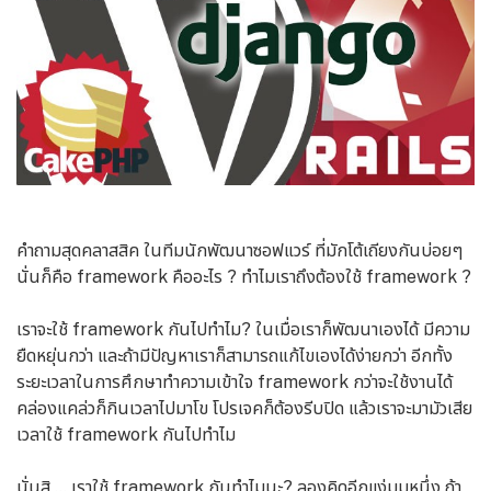
คำถามสุดคลาสสิค ในทีมนักพัฒนาซอฟแวร์ ที่มักโต้เถียงกันบ่อยๆ
นั่นก็คือ framework คืออะไร ? ทำไมเราถึงต้องใช้ framework ?
เราจะใช้ framework กันไปทำไม? ในเมื่อเราก็พัฒนาเองได้ มีความ
ยืดหยุ่นกว่า และถ้ามีปัญหาเราก็สามารถแก้ไขเองได้ง่ายกว่า อีกทั้ง
ระยะเวลาในการศึกษาทำความเข้าใจ framework กว่าจะใช้งานได้
คล่องแคล่วก็กินเวลาไปมาโข โปรเจคก็ต้องรีบปิด แล้วเราจะมามัวเสีย
เวลาใช้ framework กันไปทำไม
นั่นสิ … เราใช้ framework กันทำไมนะ? ลองคิดอีกแง่มุมหนึ่ง ถ้า