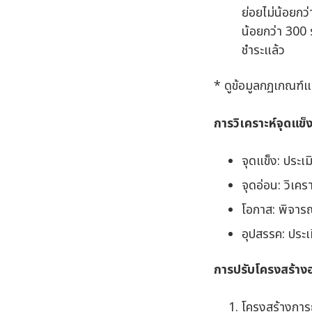
ย่อยไม่น้อยกว
น้อยกว่า 300 
ชำระแล้ว
* ดูข้อมูลกฏเกณฑ์แล
การวิเคราะห์จุดแข็
จุดแข็ง: ประ
จุดอ่อน: วิเค
โอกาส: พิจา
อุปสรรค: ประเ
การปรับโครงสร้าง
โครงสร้างการถ