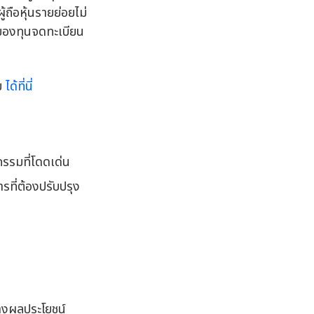
ถือหุ้นรายย่อยไม่
% ของทุนจดทะเบียน
ิม
ได้ที่นี่
รรมที่โดดเด่น
รที่ต้องปรับปรุง
ทางผลประโยชน์