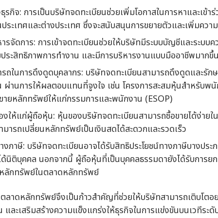
ธุรกิจ: การเป็นบริษัทจดทะเบียนช่วยเพิ่มโอกาสในการหาและเข้าร
ในประเทศและต่างประเทศ ซึ่งจะสนับสนุนการขยายตัวและเพิ่มความ
รจัดการ: การเข้าจดทะเบียนช่วยให้บริษัทมีระบบบัญชีและระบบคว
มประสิทธิภาพการทำงาน และมีการบริหารงานแบบมืออาชีพมากขึ้
รถในการดึงดูดบุคลากร: บริษัทจดทะเบียนสามารถดึงดูดและรักษา
้น ผ่านการให้ผลตอบแทนที่จูงใจ เช่น โครงการสะสมหุ้นสำหรับพนั
ขายหลักทรัพย์ให้แก่กรรมการและพนักงาน (ESOP)
งให้แก่ผู้ถือหุ้น: หุ้นของบริษัทจดทะเบียนสามารถซื้อขายได้ง่าย
้นสามารถเปลี่ยนหลักทรัพย์เป็นเงินสดได้สะดวกและรวดเร็ว
ทางภาษี: บริษัทจดทะเบียนอาจได้รับสิทธิประโยชน์ทางภาษีบางประ
ด้นิติบุคคล นอกจากนี้ ผู้ถือหุ้นที่เป็นบุคคลธรรมดายังได้รับการยก
หลักทรัพย์ในตลาดหลักทรัพย์
ตลาดหลักทรัพย์จึงเป็นก้าวสำคัญที่ช่วยให้บริษัทสามารถเติบโตอ
อหุ้น และเสริมสร้างความแข็งแกร่งให้ธุรกิจในการแข่งขันบนเวทีระดับ