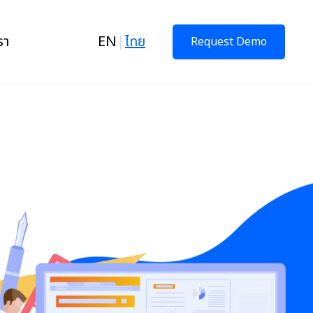
รา
EN
|
ไทย
Request Demo