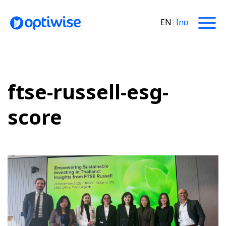
EN
|
ไทย
ftse-russell-esg-
score