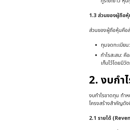
กู้ระยะยาว หุ้นกู
1.3 ส่วนของผู้ถือห
ส่วนของผู้ถือหุ้นคื
ทุนจดทะเบียน:
กำไรสะสม: คือ
เก็บไว้โดยมีว
2. งบกำ
งบกำไรขาดทุน ทำหน้
โครงสร้างสำคัญดังนี
2.1 รายได้ (
Reven