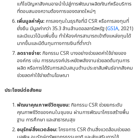
แก้ไขปัญหาสังคมอาจนำไปสู่การพัฒนาผลิตภัณฑ์หรือบริการ
ที่ตอบสนองความต้องการของตลาดใหม่ๆ
เพิ่มมูลค่าหุ้น:
การลงทุนในธุรกิจที่มี CSR หรือการลงทุนที่
ยั่งยืน มีมูลค่ากว่า 35.3 ล้านล้านดอลลาร์สหรัฐ
(
GSIA
, 2021)
และมีแนวโน้มเพิ่มขึ้น ทำให้องค์กรสามารถเข้าถึงแหล่งทุนได้
มากขึ้นและมีต้นทุนทางการเงินที่ต่ำกว่า
ลดรายจ่าย:
กิจกรรม CSR บางอย่างช่วยลดค่าใช้จ่ายของ
องค์กร เช่น การรณรงค์ประหยัดพลังงานช่วยลดต้นทุนการ
ผลิต หรือการได้รับการสนับสนุนด้านประชาสัมพันธ์จากสังคม
ช่วยลดค่าใช้จ่ายด้านโฆษณา
ประโยชน์ต่อสังคม
พัฒนาคุณภาพชีวิตชุมชน:
กิจกรรม CSR ช่วยยกระดับ
คุณภาพชีวิตของคนในชุมชน ผ่านการพัฒนาโครงสร้างพื้น
ฐาน การศึกษา และสาธารณสุข
อนุรักษ์สิ่งแวดล้อม:
โครงการ CSR ด้านสิ่งแวดล้อมช่วยลด
มลพิษ อนุรักษ์ทรัพยากรธรรมชาติ และส่งเสริมการใช้