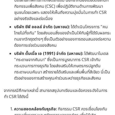
ประสิทธิภาพการทำเกษตรกรรม นอกจากนี้ยังได้จัดตั้งสำนัก
กิจกรรมเพื่อสังคม (CSC) เพื่อปฏิบัติงานด้านการพัฒนา
ชุมชนโดยเฉพาะ แสดงให้เห็นถึงความมุ่งมั่นในการทำ CSR
อย่างจริงจังและต่อเนื่อง
บริษัท ซีพี ออลล์ จำกัด (มหาชน):
ได้ดำเนินโครงการ "คน
ไทยไม่ทิ้งกัน" โดยส่งมอบสิ่งของจำเป็นให้กับผู้ที่ได้รับผลกระ
ทบจากวิกฤตต่างๆ ซึ่งเป็นตัวอย่างของการตอบสนองต่อความ
ต้องการเร่งด่วนของสังคม
บริษัท ดั๊บเบิ้ล เอ (1991) จำกัด (มหาชน):
ได้พัฒนาโมเดล
"กระดาษจากคันนา" ซึ่งเป็นการบูรณาการ CSR เข้ากับ
กระบวนการทางธุรกิจ โดยส่งเสริมให้เกษตรกรปลูกต้น
กระดาษบนคันนา สร้างรายได้เสริมและเพิ่มพื้นที่สีเขียว นี่เป็น
ตัวอย่างของการสร้างคุณค่าร่วมระหว่างธุรกิจและสังคม
จากกรณีศึกษาเหล่านี้ สามารถสรุปบทเรียนและข้อควรระวังในการ
ทำ CSR ได้ดังนี้
ความสอดคล้องกับธุรกิจ:
กิจกรรม CSR ควรเชื่อมโยงกับ