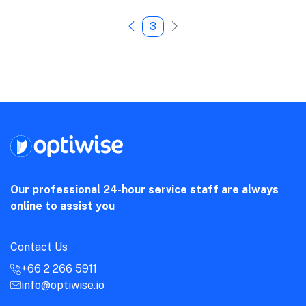
3
Our professional 24-hour service staff are always
online to assist you
Contact Us
+66 2 266 5911
info@optiwise.io