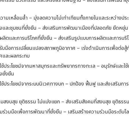
หกรรม นวัตกรรม และโครงสร้างพื้นฐาน
–
ส่งเสริมการพัฒนาอุต
ามเหลื่อมล้ำ
–
มุ่งลดความไม่เท่าเทียมทั้งภายในและระหว่างปร
งและชุมชนที่ยั่งยืน
–
ส่งเสริมการพัฒนาเมืองที่ปลอดภัย ยืดหยุ่น 
ลิตและการบริโภคที่ยั่งยืน
–
ส่งเสริมรูปแบบการผลิตและการบริโภค
ับมือการเปลี่ยนแปลงสภาพภูมิอากาศ
–
เร่งดำเนินการเพื่อต่อสู
าศและผลกระทบ
ใช้ประโยชน์จากมหาสมุทรและทรัพยากรทางทะเล
–
อนุรักษ์และใช
ยั่งยืน
ช้ประโยชน์จากระบบนิเวศทางบก
–
ปกป้อง ฟื้นฟู และส่งเสริมกา
มสงบสุข ยุติธรรม ไม่แบ่งแยก
–
ส่งเสริมสังคมที่สงบสุข ยุติธร
ร่วมมือเพื่อการพัฒนาที่ยั่งยืน
–
เสริมสร้างความร่วมมือระดับโล