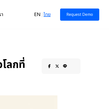
รา
EN
|
ไทย
Request Demo
โลกที่