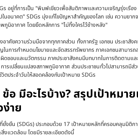
อยู่ที่การเป็น "พิมพ์เขียวเพื่อสันติภาพและความเจริญรุ่งเรือง
อไปในอนาคต" SDGs มุ่งแก้ไขปัญหาสำคัญของโลก เช่น ความยากจ
ภูมิอากาศ โดยยึดหลักการ "ไม่ทิ้งใครไว้ข้างหลัง"
งอาศัยความร่วมมือจากทุกภาคส่วน ทั้งภาครัฐ เอกชน ประชาสังค
ัญในการกำหนดนโยบายและจัดสรรทรัพยากร ภาคเอกชนสามารถส
รับผิดชอบและนวัตกรรม ภาคประชาสังคมมีบทบาทในการติดตามและ
รี การเปลี่ยนแปลงสภาพภูมิอากาศ ส่วนประชาชนทั่วไปสามารถมีส่
ชีวิตประจำวันให้สอดคล้องกับเป้าหมาย SDGs
ข้อ มีอะไรบ้าง? สรุปเป้าหมาย
จง่าย
่ยั่งยืน (SDGs) ประกอบด้วย 17 เป้าหมายหลักที่ครอบคลุมมิติกา
สิ่งแวดล้อม โดยมีรายละเอียดดังนี้