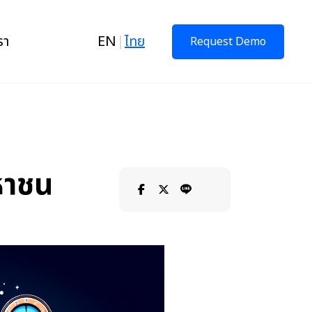
รา
EN
|
ไทย
Request Demo
หาชน